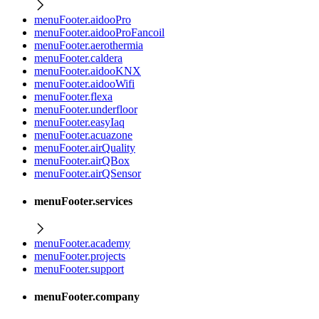
menuFooter.aidooPro
menuFooter.aidooProFancoil
menuFooter.aerothermia
menuFooter.caldera
menuFooter.aidooKNX
menuFooter.aidooWifi
menuFooter.flexa
menuFooter.underfloor
menuFooter.easyIaq
menuFooter.acuazone
menuFooter.airQuality
menuFooter.airQBox
menuFooter.airQSensor
menuFooter.services
menuFooter.academy
menuFooter.projects
menuFooter.support
menuFooter.company