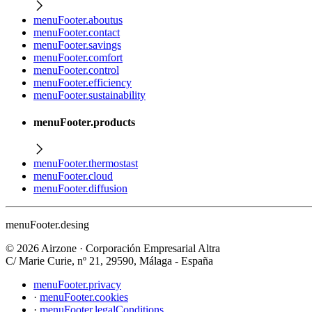
menuFooter.aboutus
menuFooter.contact
menuFooter.savings
menuFooter.comfort
menuFooter.control
menuFooter.efficiency
menuFooter.sustainability
menuFooter.products
menuFooter.thermostast
menuFooter.cloud
menuFooter.diffusion
menuFooter.desing
©
2026
Airzone
·
Corporación Empresarial Altra
C/ Marie Curie, nº 21, 29590, Málaga - España
menuFooter.privacy
·
menuFooter.cookies
·
menuFooter.legalConditions