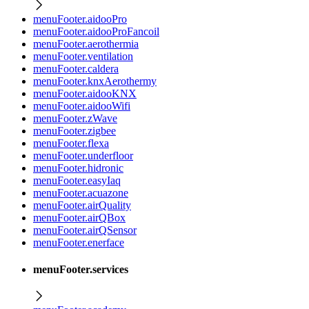
menuFooter.aidooPro
menuFooter.aidooProFancoil
menuFooter.aerothermia
menuFooter.ventilation
menuFooter.caldera
menuFooter.knxAerothermy
menuFooter.aidooKNX
menuFooter.aidooWifi
menuFooter.zWave
menuFooter.zigbee
menuFooter.flexa
menuFooter.underfloor
menuFooter.hidronic
menuFooter.easyIaq
menuFooter.acuazone
menuFooter.airQuality
menuFooter.airQBox
menuFooter.airQSensor
menuFooter.enerface
menuFooter.services