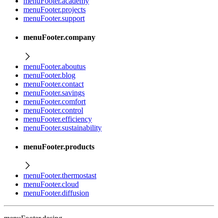
menuFooter.academy
menuFooter.projects
menuFooter.support
menuFooter.company
menuFooter.aboutus
menuFooter.blog
menuFooter.contact
menuFooter.savings
menuFooter.comfort
menuFooter.control
menuFooter.efficiency
menuFooter.sustainability
menuFooter.products
menuFooter.thermostast
menuFooter.cloud
menuFooter.diffusion