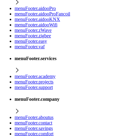
menuFooter.aidooPro
menuFooter.aidooProFancoil
menuFooter.aidooKNX
menuFooter.aidooWifi
menuFooter.zWave
menuFooter.zigbee
menuFooter.easy
menuFooter.vaf
menuFooter.services
menuFooter.academy
menuFooter.projects
menuFooter.support
menuFooter.company
menuFooter.aboutus
menuFooter.contact
menuFooter.savings
menuFooter.comfort