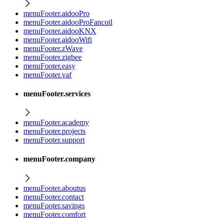
menuFooter.aidooPro
menuFooter.aidooProFancoil
menuFooter.aidooKNX
menuFooter.aidooWifi
menuFooter.zWave
menuFooter.zigbee
menuFooter.easy
menuFooter.vaf
menuFooter.services
menuFooter.academy
menuFooter.projects
menuFooter.support
menuFooter.company
menuFooter.aboutus
menuFooter.contact
menuFooter.savings
menuFooter.comfort