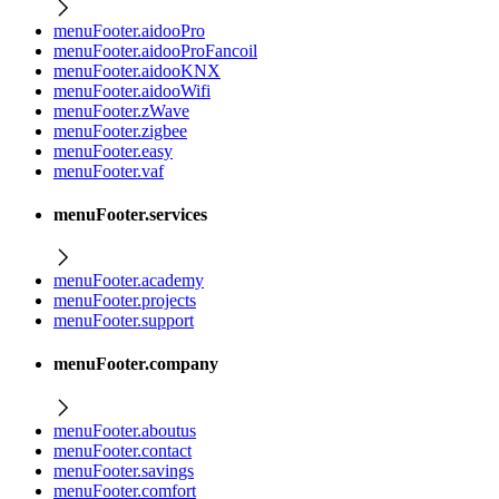
menuFooter.aidooPro
menuFooter.aidooProFancoil
menuFooter.aidooKNX
menuFooter.aidooWifi
menuFooter.zWave
menuFooter.zigbee
menuFooter.easy
menuFooter.vaf
menuFooter.services
menuFooter.academy
menuFooter.projects
menuFooter.support
menuFooter.company
menuFooter.aboutus
menuFooter.contact
menuFooter.savings
menuFooter.comfort